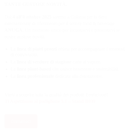
TANTE GUSTOSE NOVITÀ.
Dal
4 all’8 ottobre 2025
saremo a Colonia per la fiera
internazionale di riferimento per il settore food & beverage
ANUGA
. Un momento unico per incontrarvi e presentarvi le
nostre gustose novità.
La
linea di piatti pronti
ottima per accompagnare i momenti
di convivialità.
La
linea di verdure di stagione
cotte al vapore.
La
linea plant-based
che unisce benessere e sostenibilità.
La
linea professionale
dedicata alla ristorazione.
Vieni a scoprire tutta la qualità dei prodotti Emmefood!
Ti Aspettiamo al padiglione 5.1 – Stand B039
Contattaci